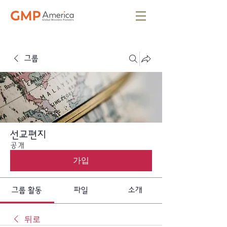
그룹
선교편지
공개
가입
그룹 활동
파일
소개
뒤로