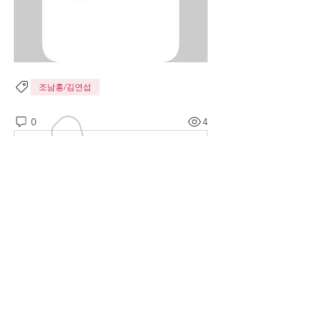
조남홍/김연섭
0
4
Write a comment...
소개
GMP America 선교사님들의 현장소식과 기도
제목을 나누는 곳입니다. 보안 문제로 모든 소속
선교사님들
...
더보기