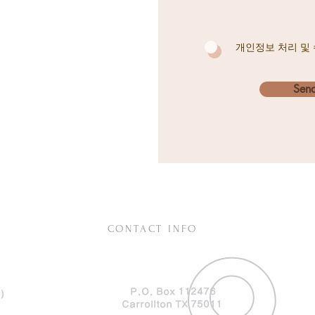
개인정보 처리 및
Sen
CONTACT INFO
P.O. Box 112476
)
Carrollton TX 75011