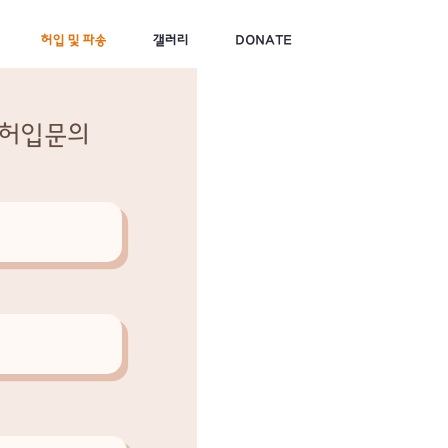
허입 및 파송
갤러리
DONATE
 허입문의