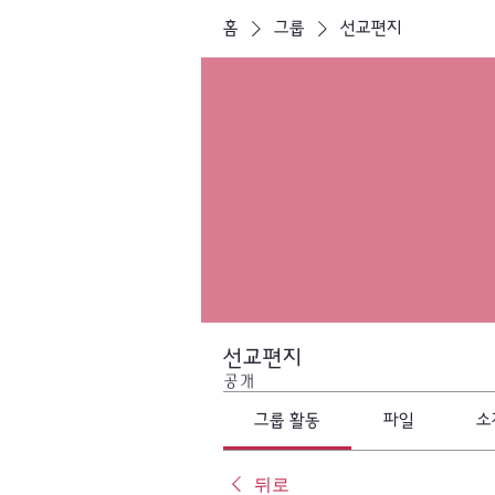
홈
그룹
선교편지
선교편지
공개
그룹 활동
파일
소
뒤로