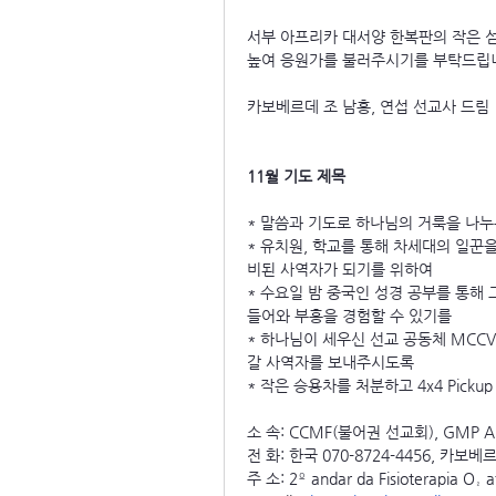
서부 아프리카 대서양 한복판의 작은 섬
높여 응원가를 불러주시기를 부탁드립
카보베르데 조 남홍, 연섭 선교사 드림
11월 기도 제목
* 말씀과 기도로 하나님의 거룩을 나누
* 유치원, 학교를 통해 차세대의 일꾼
비된 사역자가 되기를 위하여
* 수요일 밤 중국인 성경 공부를 통해
들어와 부흥을 경험할 수 있기를
* 하나님이 세우신 선교 공동체 MCC
갈 사역자를 보내주시도록
* 작은 승용차를 처분하고 4x4 Pick
소 속: CCMF(불어권 선교회), GMP Am
전 화: 한국 070-8724-4456, 카보베르데
주 소: 2º andar da Fisioterapia O₂ 