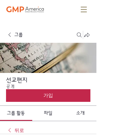
그룹
선교편지
공개
가입
그룹 활동
파일
소개
뒤로