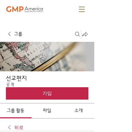
그룹
선교편지
공개
가입
그룹 활동
파일
소개
뒤로